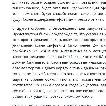
для инвесторов и создает условия для повышения ра
вышесказанное, будет оказывать сдерживающий эфф
конечном счете будет способствовать сокращению о
будут более подвержены эффектам «тонкого рынка».
С другой стороны, с сегодняшнего дня запускаетс
Представители биржи подтверждают, что указанная м
со стороны физических лиц, количество которых рас
уникальных клиентов-физлиц было менее 2-х мл
приблизившись к 4-м млн. А статистика за 5 месяце
клиентов-физических лиц на Мосбирже достигло 8,3 
должен был вывести ключевые фондовые индикатор
объемов торгов. Однако наряду с этими данными отм
того, в последние 3 месяца эта активность снижается
марте на уровне 607-ми тысяч, этот показатель 
соответственно. Таким образом, создание условий д
сессию), вероятно, направлено на воспрепятствов
развития ситуации в противоположном ключе.
Следует иметь в виду, что в рамках режима самоиз