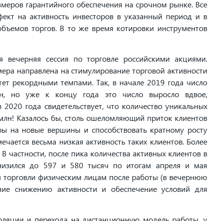
змеров гарантийного обеспечения на срочном рынке. Все
ект на активность инвесторов в указанный период и в
бъемов торгов. В то же время котировки инструментов
я вечерняя сессия по торговле российскими акциями.
ера направлена на стимулирование торговой активности
тет рекордными темпами. Так, в начале 2019 года число
н, но уже к концу года это число выросло вдвое,
в 2020 года свидетельствует, что количество уникальных
млн! Казалось бы, столь ошеломляющий приток клиентов
ы на новые вершины и способствовать кратному росту
ечается весьма низкая активность таких клиентов. Более
. В частности, после пика количества активных клиентов в
снизился до 597 и 580 тысяч по итогам апреля и мая
ля торговли физическим лицам после работы (в вечернюю
ание снижению активности и обеспечение условий для
оляции и перехода на дистанционную модель работы, у