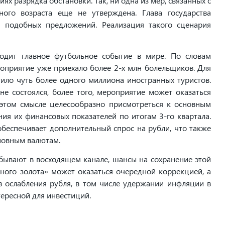
ях разрядка обстановки. Так, ни одна из мер, связанных с
го возраста еще не утверждена. Глава государства
 подобных предложений. Реализация такого сценария
одит главное футбольное событие в мире. По словам
приятие уже приехало более 2-х млн болельщиков. Для
ило чуть более одного миллиона иностранных туристов.
 не состоялся, более того, мероприятие может оказаться
этом смысле целесообразно присмотреться к основным
я их финансовых показателей по итогам 3-го квартала.
 обеспечивает дополнительный спрос на рубли, что также
новным валютам.
бывают в восходящем канале, шансы на сохранение этой
ного золота» может оказаться очередной коррекцией, а
 ослабления рубля, в том числе удержании инфляции в
тересной для инвестиций.