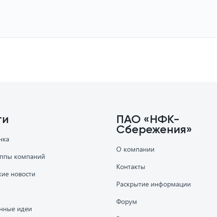
ти
ПАО «НФК-
Сбережения»
нка
О компании
уппы компаний
Контакты
кие новости
Раскрытие информации
Форум
нные идеи