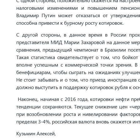
С одной стороны, положительно скажется на настроени
налоговыми изменениями и повышением пенсионно
Владимир Путин может отказаться от утверждения
способна привести к бурному росту котировок.
С другой стороны, в данное время в России прох
представителя МИД Марии Захаровой на данное меро
сравнения, предыдущий чемпионат в Бразилии посет
Такая статистика свидетельствует о том, что бойкот
вполне успешным с коммерческой точки зрения. В 
бенефициарам, чтобы сыграть на ожиданиях улучшени
Не стоит забывать и о том, что приезд иностранцев
должно выступить в поддержку котировок рубля к ос
Наконец, начиная с 2016 года, котировки нефти пре
тенденции сохраняются. Текущее снижение цен «чер
при возобновлении роста и нивелировании факторов
пределах 3-4%, российская валюта вновь окажется ин
Кузьмин Алексей,