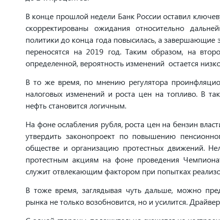
В конце прошлой недели Банк России оставил ключев
скорректированы ожидания относительно дальней
политики до конца года повысилась, а завершающие 
переносятся на 2019 год. Таким образом, на втор
определенной, вероятность изменений остается низко
В то же время, по мнению регулятора проинфляцио
налоговых изменений и роста цен на топливо. В так
нефть становится логичным.
На фоне ослабления рубля, роста цен на бензин вла
утвердить законопроект по повышению пенсионного
обществе и организацию протестных движений. Не
протестным акциям на фоне проведения Чемпионат
служит отвлекающим фактором при попытках реализов
В тоже время, заглядывая чуть дальше, можно пре
рынка не только возобновится, но и усилится. Драйве