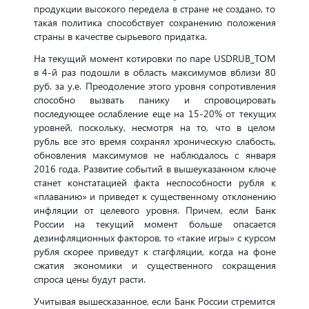
продукции высокого передела в стране не создано, то
такая политика способствует сохранению положения
страны в качестве сырьевого придатка.
На текущий момент котировки по паре USDRUB_TOM
в 4-й раз подошли в область максимумов вблизи 80
руб. за у.е. Преодоление этого уровня сопротивления
способно вызвать панику и спровоцировать
последующее ослабление еще на 15-20% от текущих
уровней, поскольку, несмотря на то, что в целом
рубль все это время сохранял хроническую слабость,
обновления максимумов не наблюдалось с января
2016 года. Развитие событий в вышеуказанном ключе
станет констатацией факта неспособности рубля к
«плаванию» и приведет к существенному отклонению
инфляции от целевого уровня. Причем, если Банк
России на текущий момент больше опасается
дезинфляционных факторов, то «такие игры» с курсом
рубля скорее приведут к стагфляции, когда на фоне
сжатия экономики и существенного сокращения
спроса цены будут расти.
Учитывая вышесказанное, если Банк России стремится